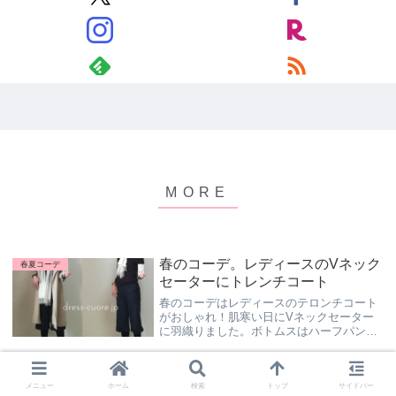
春のコーデ。レディースのVネック
春夏コーデ
セーターにトレンチコート
春のコーデはレディースのテロンチコート
がおしゃれ！肌寒い日にVネックセーター
に羽織りました。ボトムスはハーフパンツ
に黒タイツで防寒対策バッチリ！春のコー
デでレディースらしさを出すなら明るい色
のストールも便利。着画で着こなし方のコ
ドレスコードがスマートカジュア
春夏コーデ
ツをお伝えします。
メニュー
ホーム
検索
トップ
サイドバー
ルのレストランでの服装を公開！