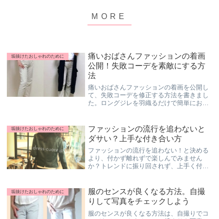
痛いおばさんファッションの着画
垢抜けたおしゃれのために
公開！失敗コーデを素敵にする方
法
痛いおばさんファッションの着画を公開し
て、失敗コーデを修正する方法を書きまし
た。ロングジレを羽織るだけで簡単におし
ゃれな感じになりますよ。痛いおばさんフ
ァッションは、服選の選び方や着こなし方
で素敵に変えることができますよ！
ファッションの流行を追わないと
垢抜けたおしゃれのために
ダサい？上手な付き合い方
ファッションの流行を追わない！と決める
より、付かず離れずで楽しんでみません
か？トレンドに振り回されず、上手く付き
合う方法を書きました。ファッションの流
行を追わない人だと平凡な服装になりがち
なので、着こなし方や小物使いで、今っぽ
服のセンスが良くなる方法。自撮
垢抜けたおしゃれのために
さを取り入れましょう♪
りして写真をチェックしよう
服のセンスが良くなる方法は、自撮りでコ