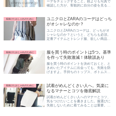
ーデをチェックすること。鏡よりも写真で
確認した方が、客観的に自分の姿を見るこ
とができるからです。服のセンスが良くな
る方法は、客観的に自分の服装を見て改善
する。似合うものも解るようになって、お
ユニクロとZARAのコーデはどっち
垢抜けたおしゃれのために
しゃれになれます。
がオシャレなのか？
ユニクロとZARAのコーデは、どっちがオ
シャレなのか？というと、どちらも必須。
定番アイテムとトレンド服、欲しい商品に
応じて、ユニクロかZARAのコーデを賢く
選びましょう。ファストファッションはブ
ランドによって、特徴が違いますから、見
服を買う時のポイントは5つ。基準
垢抜けたおしゃれのために
極めるのが大事。
を作って失敗激減！体験談あり
服を買う時のポイントを決めておくと、と
きめいたアイテムに出会っても、失敗を防
げますよ。手持ちのトップス、ボトムスと
コーディネートできるか？同じ物を持って
ないか？を考えましょう。服を買う時はポ
イントを確認すると冷静に判断できて、衝
試着がめんどくさい人へ。気楽に
垢抜けたおしゃれのために
動買いが激減します！
なるマナーとコツを徹底解説
試着がめんどくさい人へのマナーとコツ、
気をつけたいことを書きました。服選びに
失敗しないために着てみることは重要。ま
ず店員さんにに許可を得て、終わりにお礼
を言うだけでスムーズ。試着がめんどくさ